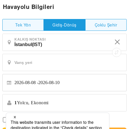
Havayolu Bilgileri
Tek Yön
Çoklu Şehir
Gidiş-Dönüş
KALKIŞ NOKTASI
2026-08-08
2026-08-10
1
Yolcu,
Ekonomi
Sadece Aktarmasız Uçuşlar
*Transfer yok