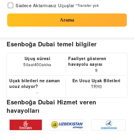
Sadece Aktarmasız Uçuşlar
*Transfer yok
Arama
Esenboğa Dubai temel bilgiler
Uçuş süresi
Faaliyet gösteren
havayolu sayısı
5
40
Saat
Dakika
9
Uçak biletleri ne zaman
En Ucuz Uçak Biletleri
ucuz oluyor?
TRY0
-
Esenboğa Dubai Hizmet veren
havayolları