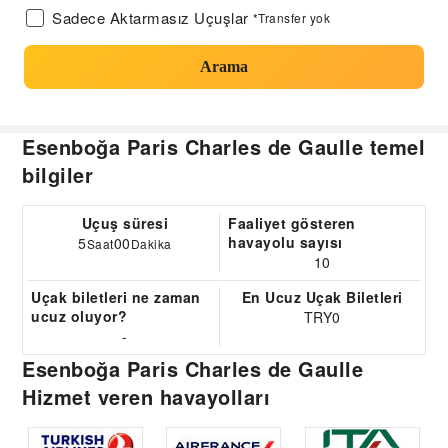
Sadece Aktarmasız Uçuşlar
*Transfer yok
Arama
Esenboğa Paris Charles de Gaulle temel
bilgiler
Uçuş süresi
Faaliyet gösteren
havayolu sayısı
5
00
Saat
Dakika
10
Uçak biletleri ne zaman
En Ucuz Uçak Biletleri
ucuz oluyor?
TRY0
-
Esenboğa Paris Charles de Gaulle
Hizmet veren havayolları