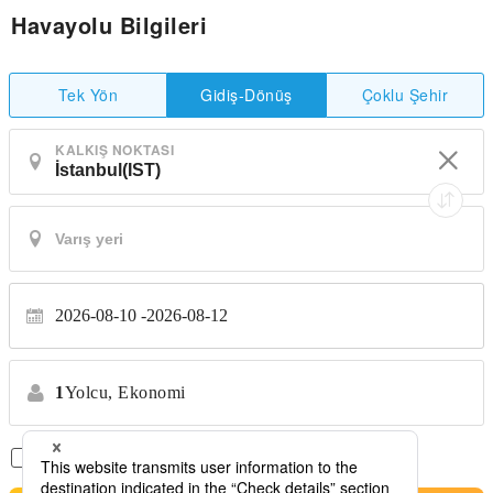
Havayolu Bilgileri
Tek Yön
Çoklu Şehir
Gidiş-Dönüş
KALKIŞ NOKTASI
2026-08-10
2026-08-12
1
Yolcu,
Ekonomi
Sadece Aktarmasız Uçuşlar
*Transfer yok