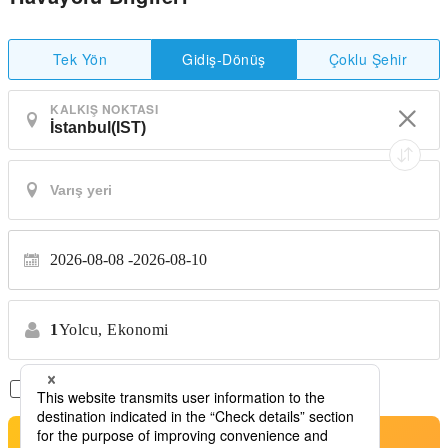
Tek Yön
Çoklu Şehir
Gidiş-Dönüş
KALKIŞ NOKTASI
2026-08-08
2026-08-10
1
Yolcu,
Ekonomi
Sadece Aktarmasız Uçuşlar
*Transfer yok
Arama