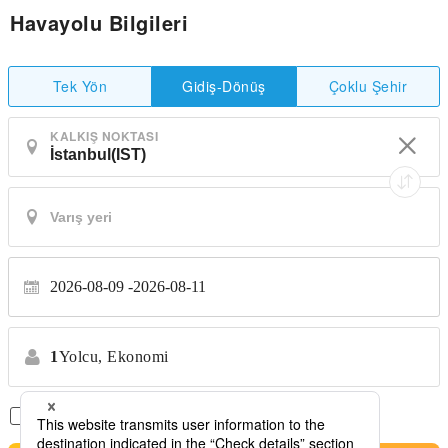
Havayolu Bilgileri
Tek Yön
Çoklu Şehir
Gidiş-Dönüş
KALKIŞ NOKTASI
2026-08-09
2026-08-11
1
Yolcu,
Ekonomi
Sadece Aktarmasız Uçuşlar
*Transfer yok