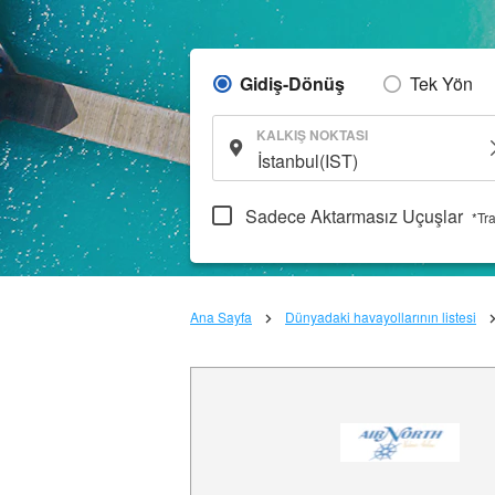
Gidiş-Dönüş
Tek Yön
KALKIŞ NOKTASI
Sadece Aktarmasız Uçuşlar
*Tr
Ana Sayfa
Dünyadaki havayollarının listesi