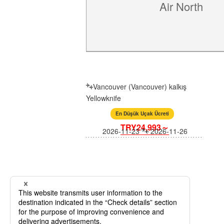
Air North
Vancouver (Vancouver) kalkış
Yellowknife
En Düşük Uçak Ücreti
TRY24,993～
2026-11-23
2026-11-26