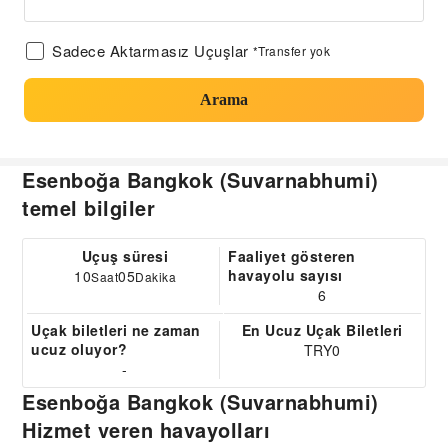
Sadece Aktarmasız Uçuşlar
*Transfer yok
Arama
Esenboğa Bangkok (Suvarnabhumi)
temel bilgiler
Uçuş süresi
Faaliyet gösteren
havayolu sayısı
10
05
Saat
Dakika
6
Uçak biletleri ne zaman
En Ucuz Uçak Biletleri
ucuz oluyor?
TRY0
-
Esenboğa Bangkok (Suvarnabhumi)
Hizmet veren havayolları