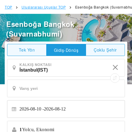
TOP
Uluslararası Uçuşlar TOP
Esenboğa Bangkok (Suvarnabhu
Esenboğa Bangkok
(Suvarnabhumi)
Tek Yön
Çoklu Şehir
Gidiş-Dönüş
KALKIŞ NOKTASI
2026-08-10
2026-08-12
1
Yolcu,
Ekonomi