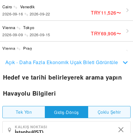
Cairo
Venedik
TRY11,526
〜
2026-09-16
2026-09-22
Vienna
Tokyo
TRY69,906
〜
2026-09-09
2026-09-15
Vienna
Prag
TRY8,964
〜
2026-09-25
2026-09-27
Açık - Daha Fazla Ekonomik Uçak Bileti Görüntüle
Hedef ve tarihi belirleyerek arama yapın
Havayolu Bilgileri
Tek Yön
Çoklu Şehir
Gidiş-Dönüş
KALKIŞ NOKTASI