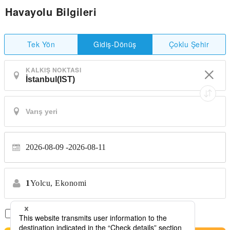
Havayolu Bilgileri
Tek Yön
Çoklu Şehir
Gidiş-Dönüş
KALKIŞ NOKTASI
2026-08-09
2026-08-11
1
Yolcu,
Ekonomi
Sadece Aktarmasız Uçuşlar
*Transfer yok