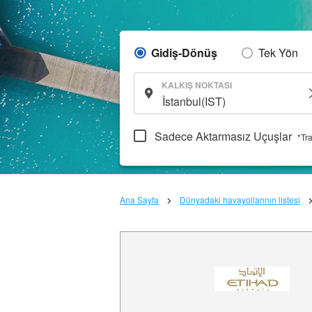
Gidiş-Dönüş
Tek Yön
KALKIŞ NOKTASI
Sadece Aktarmasız Uçuşlar
*Tr
Ana Sayfa
Dünyadaki havayollarının listesi