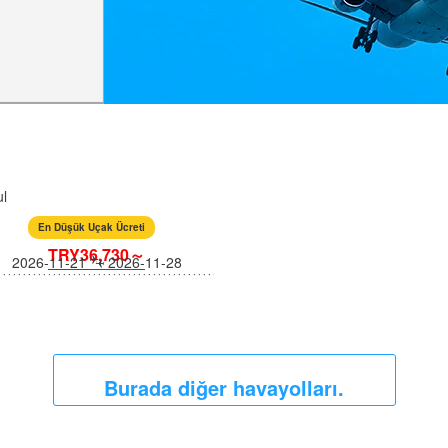
l
En Düşük Uçak Ücreti
TRY36,730～
2026-11-21
2026-11-28
Burada diğer havayolları.