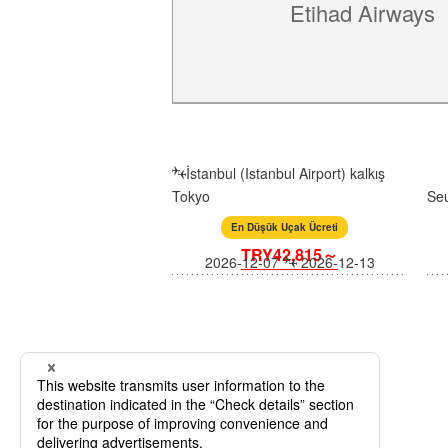
Etihad Airways
İstanbul (Istanbul Airport) kalkış
Tokyo
Seu
En Düşük Uçak Ücreti
TRY42,815～
2026-12-07
2026-12-13