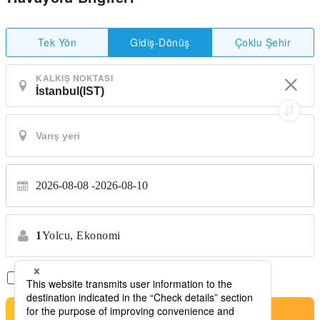
Tek Yön
Çoklu Şehir
Gidiş-Dönüş
KALKIŞ NOKTASI
2026-08-08
2026-08-10
1
Yolcu,
Ekonomi
Sadece Aktarmasız Uçuşlar
*Transfer yok
Arama