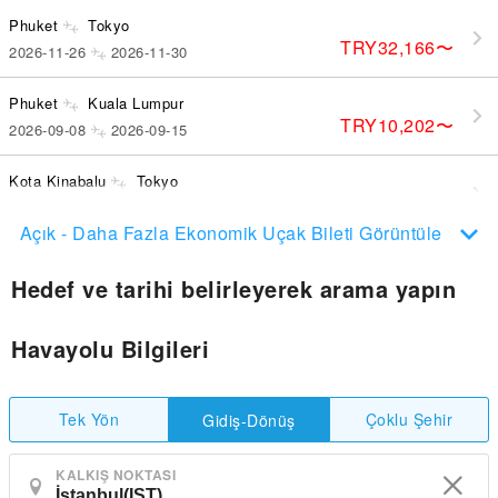
Phuket
Tokyo
TRY32,166
〜
2026-11-26
2026-11-30
Phuket
Kuala Lumpur
TRY10,202
〜
2026-09-08
2026-09-15
Kota Kinabalu
Tokyo
TRY32,874
〜
2026-08-16
2026-08-16
Açık - Daha Fazla Ekonomik Uçak Bileti Görüntüle
Hedef ve tarihi belirleyerek arama yapın
Havayolu Bilgileri
Tek Yön
Çoklu Şehir
Gidiş-Dönüş
KALKIŞ NOKTASI