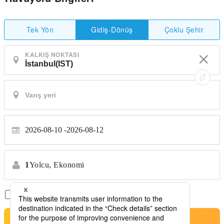
Tek Yön
Çoklu Şehir
Gidiş-Dönüş
KALKIŞ NOKTASI
2026-08-10
2026-08-12
1
Yolcu,
Ekonomi
Sadece Aktarmasız Uçuşlar
*Transfer yok
Arama