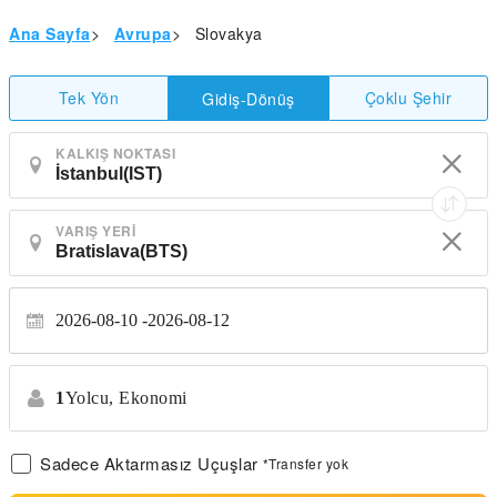
Ana Sayfa
>
Avrupa
>
Slovakya
Tek Yön
Çoklu Şehir
Gidiş-Dönüş
KALKIŞ NOKTASI
VARIŞ YERI
2026-08-10
2026-08-12
1
Yolcu,
Ekonomi
Sadece Aktarmasız Uçuşlar
*Transfer yok