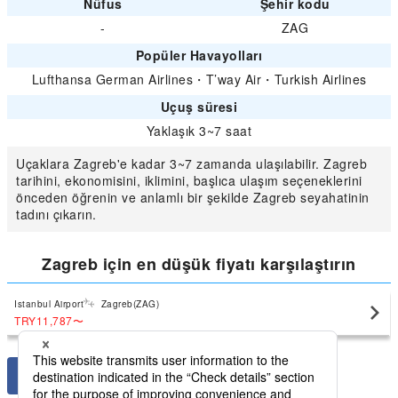
Nüfus
Şehir kodu
-
ZAG
Popüler Havayolları
Lufthansa German Airlines
・
T’way Air
・
Turkish Airlines
Uçuş süresi
Yaklaşık 3~7 saat
Uçaklara Zagreb'e kadar 3~7 zamanda ulaşılabilir. Zagreb
tarihini, ekonomisini, iklimini, başlıca ulaşım seçeneklerini
önceden öğrenin ve anlamlı bir şekilde Zagreb seyahatinin
tadını çıkarın.
Zagreb için en düşük fiyatı karşılaştırın
Istanbul Airport
Zagreb(ZAG)
TRY11,787
〜