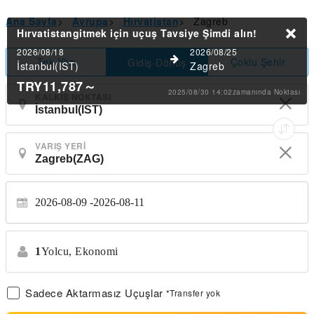
Ana Sayfa
>
Avrupa
>
Hırvatistan
>
Zagreb
Hırvatistangitmek için uçuş Tavsiye
Şimdi alın!
2026/08/18
2026/08/25
Tek Yön
Çoklu Şehir
Gidiş-Dönüş
İstanbul(IST)
Zagreb
TRY11,787
～
2025/08/30 14:02zamanında Noktası
KALKIŞ NOKTASI
VARIŞ YERI
2026-08-09
2026-08-11
1
Yolcu,
Ekonomi
Sadece Aktarmasız Uçuşlar
*Transfer yok