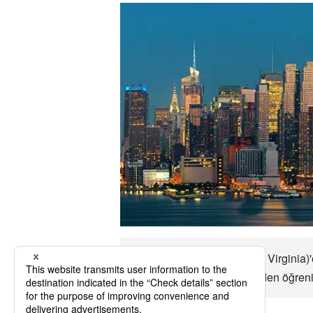
Uçaklara Charleston (West Virginia)'e
ulaşım seçeneklerini önceden öğrenin 