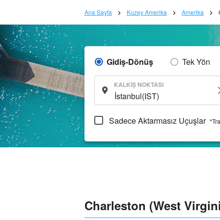
Ana Sayfa
Kuzey Amerika
Amerika
Gidiş-Dönüş
Tek Yön
KALKIŞ NOKTASI
Sadece Aktarmasız Uçuşlar
*Tr
Charleston (West Virgini