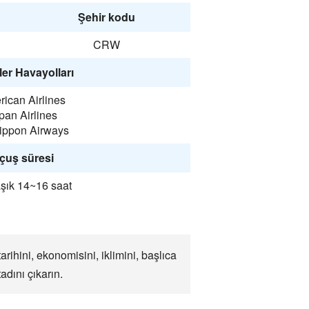
Şehir kodu
CRW
er Havayolları
ican Airlines
pan Airlines
Nippon Airways
çuş süresi
şık 14~16 saat
ihini, ekonomisini, iklimini, başlıca
dını çıkarın.