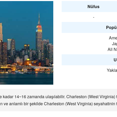
Nüfus
-
Popül
Amer
Ja
All 
U
Yakla
 kadar 14~16 zamanda ulaşılabilir. Charleston (West Virginia) tar
ve anlamlı bir şekilde Charleston (West Virginia) seyahatinin ta