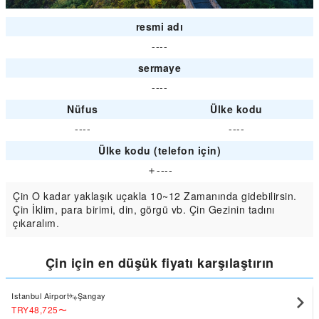
resmi adı
----
sermaye
----
Nüfus
Ülke kodu
----
----
Ülke kodu (telefon için)
＋----
Çin O kadar yaklaşık uçakla 10~12 Zamanında gidebilirsin.
Çin İklim, para birimi, din, görgü vb. Çin Gezinin tadını
çıkaralım.
Çin için en düşük fiyatı karşılaştırın
Istanbul Airport
Şangay
TRY48,725
〜