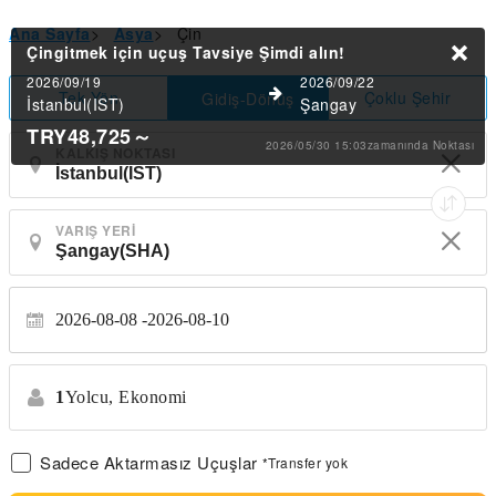
Ana Sayfa
>
Asya
>
Çin
Çingitmek için uçuş Tavsiye
Şimdi alın!
2026/09/19
2026/09/22
Tek Yön
Çoklu Şehir
Gidiş-Dönüş
İstanbul(IST)
Şangay
TRY48,725
～
2026/05/30 15:03zamanında Noktası
KALKIŞ NOKTASI
VARIŞ YERI
2026-08-08
2026-08-10
1
Yolcu,
Ekonomi
Sadece Aktarmasız Uçuşlar
*Transfer yok