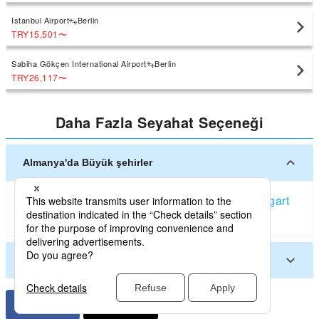
Istanbul Airport
Berlin
TRY15,501
〜
Sabiha Gökçen International Airport
Berlin
TRY26,117
〜
Daha Fazla Seyahat Seçeneği
Almanya'da Büyük şehirler
Berlin
Frankfurt
Münih
Düsseldorf
Hamburg
Stuttgart
Nürnberg
Almanya'da Diğer şehirler
Augsburg (Germany)
Bremen (Germany)
Erfurt
Dresden
Köln
Hannover
Dortmund
Friedrichshafen