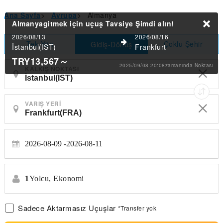
Ana Sayfa
>
Avrupa
>
Almanya
Almanyagitmek için uçuş Tavsiye
Şimdi alın!
2026/08/13
2026/08/16
Tek Yön
Çoklu Şehir
Gidiş-Dönüş
İstanbul(IST)
Frankfurt
TRY13,567
～
2025/09/08 20:08zamanında Noktası
KALKIŞ NOKTASI
VARIŞ YERI
2026-08-09
2026-08-11
1
Yolcu,
Ekonomi
Sadece Aktarmasız Uçuşlar
*Transfer yok