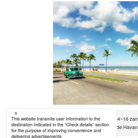
Uçaklara Havana'e kadar 14~16 zamand
öğrenin ve anlamlı bir şekilde Havana