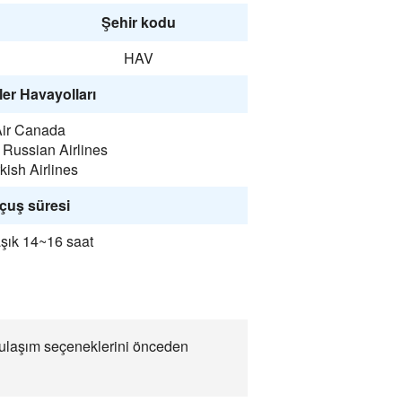
Şehir kodu
HAV
er Havayolları
ir Canada
t Russian Airlines
kish Airlines
çuş süresi
şık 14~16 saat
a ulaşım seçeneklerini önceden