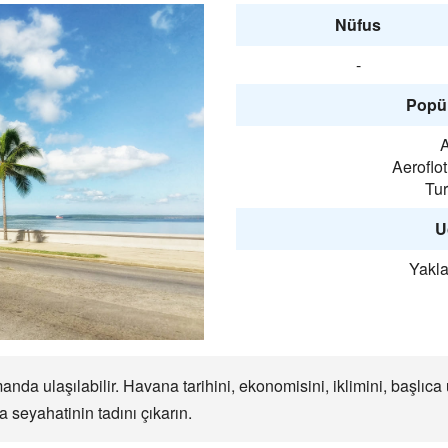
Nüfus
-
Popül
A
Aeroflo
Tur
U
Yakla
a ulaşılabilir. Havana tarihini, ekonomisini, iklimini, başlıc
 seyahatinin tadını çıkarın.