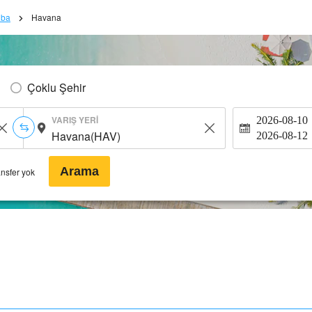
üba
Havana
Çoklu Şehir
VARIŞ YERI
2026-08-10
2026-08-12
Arama
ansfer yok