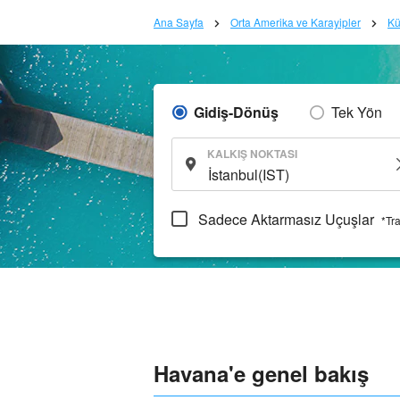
Ana Sayfa
Orta Amerika ve Karayipler
K
Gidiş-Dönüş
Tek Yön
KALKIŞ NOKTASI
Sadece Aktarmasız Uçuşlar
*Tr
Havana'e genel bakış