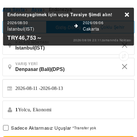
Ana Sayfa
>
Asya
>
Endonezya
Endonezyagitmek için uçuş Tavsiye
Şimdi alın!
2026/08/30
2026/09/06
Tek Yön
Çoklu Şehir
Gidiş-Dönüş
İstanbul(IST)
Cakarta
TRY46,753
～
2026/08/09 23:11zamanında Noktası
KALKIŞ NOKTASI
VARIŞ YERI
2026-08-11
2026-08-13
1
Yolcu,
Ekonomi
Sadece Aktarmasız Uçuşlar
*Transfer yok