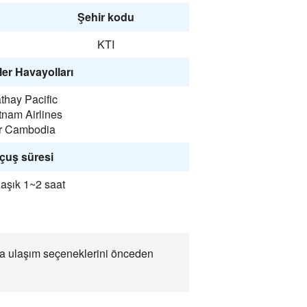
Şehir kodu
KTI
er Havayolları
thay Pacific
tnam Airlines
r Cambodia
çuş süresi
aşık 1~2 saat
ıca ulaşım seçeneklerini önceden