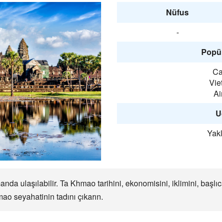
Nüfus
-
Popül
Ca
Vie
Ai
U
Yakl
a ulaşılabilir. Ta Khmao tarihini, ekonomisini, iklimini, başl
ao seyahatinin tadını çıkarın.