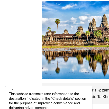
Uçaklara Ta Khmao'e kadar 1~2 zamand
öğrenin ve anlamlı bir şekilde Ta Khm