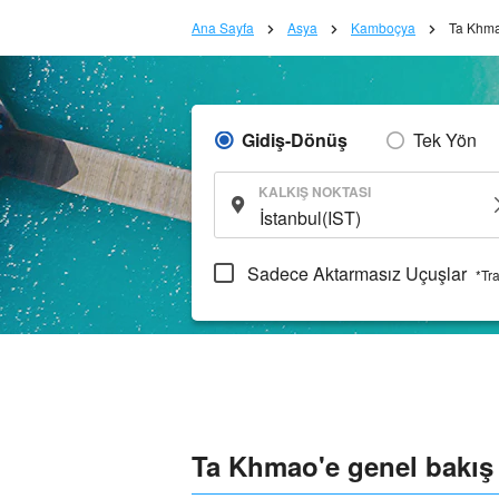
Ana Sayfa
Asya
Kamboçya
Ta Khm
Gidiş-Dönüş
Tek Yön
KALKIŞ NOKTASI
Sadece Aktarmasız Uçuşlar
*Tr
Ta Khmao'e genel bakış