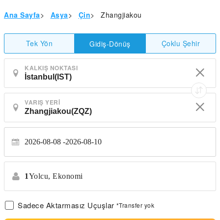
Ana Sayfa
>
Asya
>
Çin
>
Zhangjiakou
Tek Yön
Çoklu Şehir
Gidiş-Dönüş
KALKIŞ NOKTASI
VARIŞ YERI
2026-08-08
2026-08-10
1
Yolcu,
Ekonomi
Sadece Aktarmasız Uçuşlar
*Transfer yok