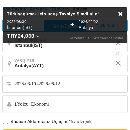
Ana Sayfa
>
Avrupa
>
Türkiye
>
Antalya
Türkiyegitmek için uçuş Tavsiye
Şimdi alın!
2026/08/30
2026/09/02
Tek Yön
Çoklu Şehir
Gidiş-Dönüş
İstanbul(IST)
Antalya
TRY24,060
～
2025/09/13 16:04zamanında Noktası
KALKIŞ NOKTASI
VARIŞ YERI
2026-08-10
2026-08-12
1
Yolcu,
Ekonomi
Sadece Aktarmasız Uçuşlar
*Transfer yok