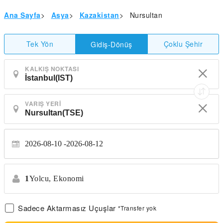
Ana Sayfa
>
Asya
>
Kazakistan
>
Nursultan
Tek Yön
Çoklu Şehir
Gidiş-Dönüş
KALKIŞ NOKTASI
VARIŞ YERI
2026-08-10
2026-08-12
1
Yolcu,
Ekonomi
Sadece Aktarmasız Uçuşlar
*Transfer yok