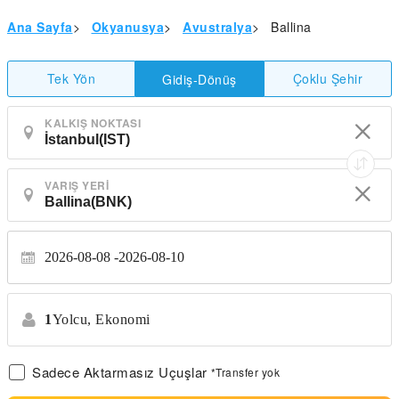
Ana Sayfa
>
Okyanusya
>
Avustralya
>
Ballina
Tek Yön
Çoklu Şehir
Gidiş-Dönüş
KALKIŞ NOKTASI
VARIŞ YERI
2026-08-08
2026-08-10
1
Yolcu,
Ekonomi
Sadece Aktarmasız Uçuşlar
*Transfer yok