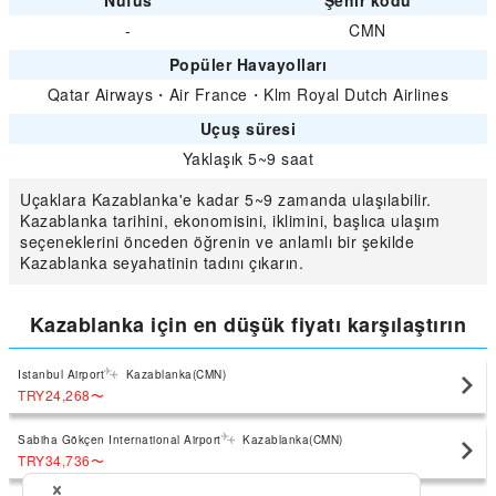
Nüfus
Şehir kodu
-
CMN
Popüler Havayolları
Qatar Airways
・
Air France
・
Klm Royal Dutch Airlines
Uçuş süresi
Yaklaşık 5~9 saat
Uçaklara Kazablanka'e kadar 5~9 zamanda ulaşılabilir.
Kazablanka tarihini, ekonomisini, iklimini, başlıca ulaşım
seçeneklerini önceden öğrenin ve anlamlı bir şekilde
Kazablanka seyahatinin tadını çıkarın.
Kazablanka için en düşük fiyatı karşılaştırın
Istanbul Airport
Kazablanka(CMN)
TRY24,268
〜
Sabiha Gökçen International Airport
Kazablanka(CMN)
TRY34,736
〜