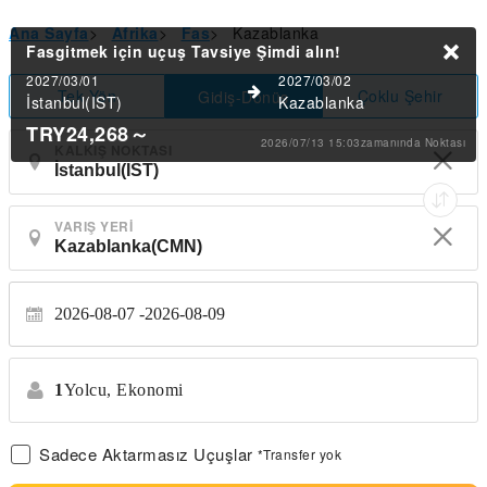
Ana Sayfa
>
Afrika
>
Fas
>
Kazablanka
Fasgitmek için uçuş Tavsiye
Şimdi alın!
2027/03/01
2027/03/02
Tek Yön
Çoklu Şehir
Gidiş-Dönüş
İstanbul(IST)
Kazablanka
TRY24,268
～
2026/07/13 15:03zamanında Noktası
KALKIŞ NOKTASI
VARIŞ YERI
2026-08-07
2026-08-09
1
Yolcu,
Ekonomi
Sadece Aktarmasız Uçuşlar
*Transfer yok