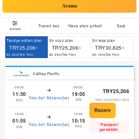
Arama
Transit kez
Hava alanı şirketi
Saat
arıtmak
Tavsiye edilen plan
En ucuz plan
En kısa plan
TRY25,206~
TRY25,206~
TRY30,825~
6h 35m(Tek Yön)
6h 35m(Tek Yön)
6h 15m(Tek Yön)
Cathay Pacific
09/30
09/30
TRY25,206
11:30
19:05
Yolu ile1 Aktarım(lar)
Yakıt maliyetleri dahil
ICN
FOC
10/05
10/05
01:55
10:15
Yolu ile1 Aktarım(lar)
Pasaport
FOC
ICN
gereklidir.