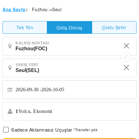
Ana Sayfa
>
Fuzhou→Seul
Tek Yön
Çoklu Şehir
Gidiş-Dönüş
KALKIŞ NOKTASI
VARIŞ YERI
2026-09-30
2026-10-05
1
Yolcu,
Ekonomi
Sadece Aktarmasız Uçuşlar
*Transfer yok