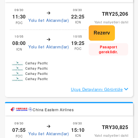
09/30
09/30
TRY25,206
11:30
22:25
Yolu ile1 Aktarım(lar)
Yakıt maliyetleri dahil
ICN
FOC
10/05
10/05
08:00
19:25
Yolu ile1 Aktarım(lar)
Pasaport
FOC
ICN
gereklidir.
Cathay Pacific
Cathay Pacific
Cathay Pacific
Cathay Pacific
Uçuş Detaylarını Görüntüle
China Eastern Airlines
09/30
09/30
TRY30,825
07:55
15:10
Yolu ile1 Aktarım(lar)
Yakıt maliyetleri dahil
ICN
FOC