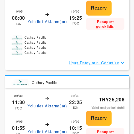
10/05
10/05
08:00
19:25
Yolu ile1 Aktarım(lar)
Pasaport
FOC
ICN
gereklidir.
Cathay Pacific
Cathay Pacific
Cathay Pacific
Cathay Pacific
Uçuş Detaylarını Görüntüle
Cathay Pacific
09/30
09/30
TRY25,206
11:30
22:25
Yolu ile1 Aktarım(lar)
Yakıt maliyetleri dahil
ICN
FOC
10/05
10/05
01:55
10:15
Yolu ile1 Aktarım(lar)
Pasaport
FOC