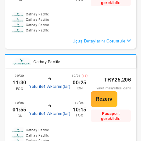
ICN
gereklidir.
Cathay Pacific
Cathay Pacific
Cathay Pacific
Cathay Pacific
Uçuş Detaylarını Görüntüle
Cathay Pacific
09/30
10/01
(+1)
TRY25,206
11:30
00:25
Yolu ile1 Aktarım(lar)
Yakıt maliyetleri dahil
ICN
FOC
10/05
10/05
01:55
10:15
Yolu ile1 Aktarım(lar)
Pasaport
FOC
ICN
gereklidir.
Cathay Pacific
Cathay Pacific
Cathay Pacific