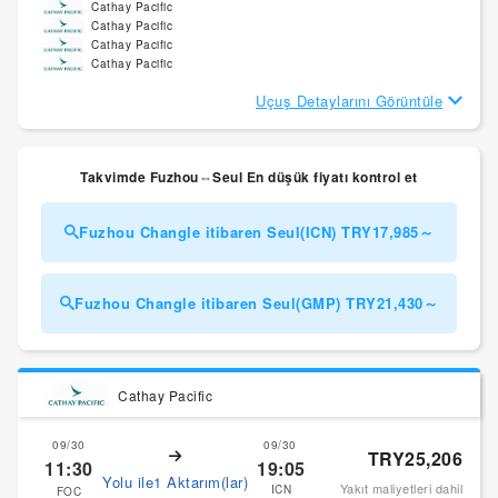
Cathay Pacific
Cathay Pacific
Cathay Pacific
Cathay Pacific
Uçuş Detaylarını Görüntüle
Takvimde Fuzhou⇔Seul En düşük fiyatı kontrol et
Fuzhou Changle itibaren Seul(ICN) TRY17,985～
Fuzhou Changle itibaren Seul(GMP) TRY21,430～
Cathay Pacific
09/30
09/30
TRY25,206
11:30
19:05
Yolu ile1 Aktarım(lar)
Yakıt maliyetleri dahil
ICN
FOC