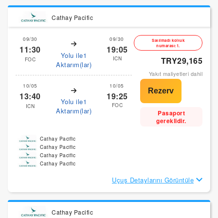
Cathay Pacific
09/30
09/30
Satılmadı koltuk
numarası:1.
11:30
19:05
Yolu ile1
ICN
TRY29,165
FOC
Aktarım(lar)
Yakıt maliyetleri dahil
10/05
10/05
13:40
19:25
Yolu ile1
FOC
ICN
Aktarım(lar)
Pasaport
gereklidir.
Cathay Pacific
Cathay Pacific
Cathay Pacific
Cathay Pacific
Uçuş Detaylarını Görüntüle
Cathay Pacific