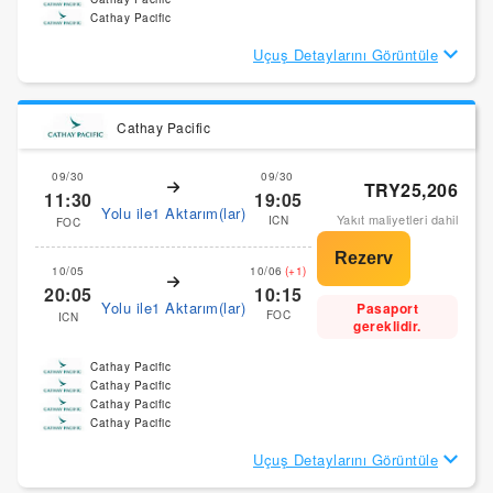
Cathay Pacific
Uçuş Detaylarını Görüntüle
Cathay Pacific
09/30
09/30
TRY25,206
11:30
19:05
Yolu ile1 Aktarım(lar)
Yakıt maliyetleri dahil
ICN
FOC
10/05
10/06
(+1)
20:05
10:15
Yolu ile1 Aktarım(lar)
Pasaport
FOC
ICN
gereklidir.
Cathay Pacific
Cathay Pacific
Cathay Pacific
Cathay Pacific
Uçuş Detaylarını Görüntüle