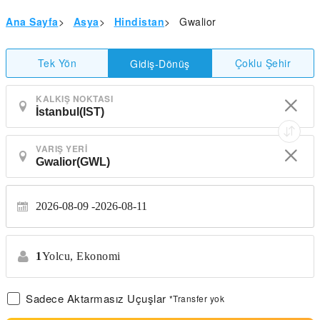
Ana Sayfa
>
Asya
>
Hindistan
>
Gwalior
Tek Yön
Çoklu Şehir
Gidiş-Dönüş
KALKIŞ NOKTASI
VARIŞ YERI
2026-08-09
2026-08-11
1
Yolcu,
Ekonomi
Sadece Aktarmasız Uçuşlar
*Transfer yok