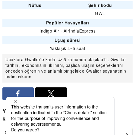
Nüfus
Şehir kodu
-
GWL
Popüler Havayolları
Indigo Air
・
AirIndiaExpress
Uçuş süresi
Yaklaşık 4~5 saat
Uçaklara Gwalior'e kadar 4~5 zamanda ulaşılabilir. Gwalior
tarihini, ekonomisini, iklimini, başlıca ulaşım seçeneklerini
önceden öğrenin ve anlamlı bir şekilde Gwalior seyahatinin
tadını çıkarın.
Yurtiçi Hindistan için en düşük fiyatları
karşılaştırın Gwalior
Delhi
Gwalior(GWL)