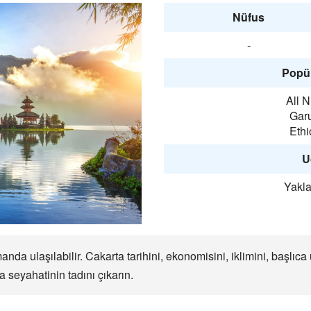
Nüfus
-
Popül
All 
Gar
Ethi
U
Yakla
da ulaşılabilir. Cakarta tarihini, ekonomisini, iklimini, başlıc
a seyahatinin tadını çıkarın.