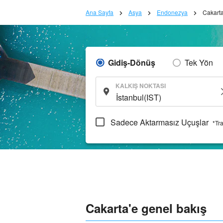
Ana Sayfa
Asya
Endonezya
Cakart
Gidiş-Dönüş
Tek Yön
KALKIŞ NOKTASI
Sadece Aktarmasız Uçuşlar
*Tr
Cakarta'e genel bakış