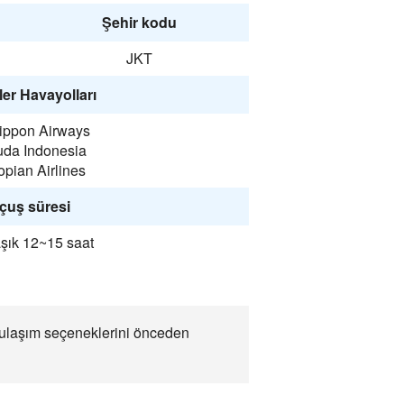
Şehir kodu
JKT
er Havayolları
Nippon Airways
uda Indonesia
opian Airlines
çuş süresi
şık 12~15 saat
a ulaşım seçeneklerini önceden