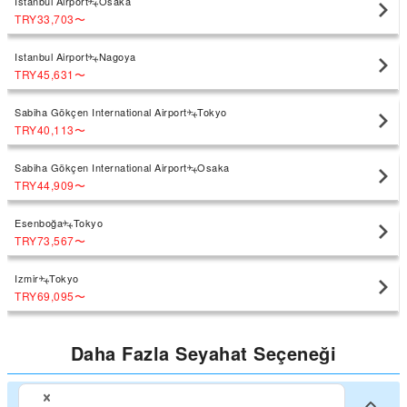
Istanbul Airport
Osaka
TRY33,703
〜
Istanbul Airport
Nagoya
TRY45,631
〜
Sabiha Gökçen International Airport
Tokyo
TRY40,113
〜
Sabiha Gökçen International Airport
Osaka
TRY44,909
〜
Esenboğa
Tokyo
TRY73,567
〜
Izmir
Tokyo
TRY69,095
〜
Daha Fazla Seyahat Seçeneği
Japonya'da Büyük şehirler