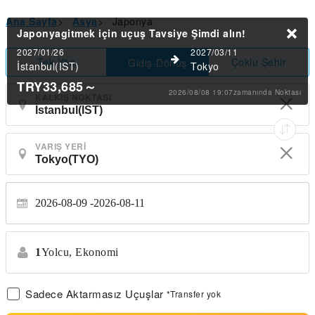
Ana Sayfa
>
Asya
>
Japonya
Japonyagitmek için uçuş Tavsiye
Şimdi alın!
2027/01/26
2027/03/11
Tek Yön
Çoklu Şehir
Gidiş-Dönüş
İstanbul(IST)
Tokyo
TRY33,685
～
2026/08/08 19:07zamanında Noktası
KALKIŞ NOKTASI
VARIŞ YERI
2026-08-09
2026-08-11
1
Yolcu,
Ekonomi
Sadece Aktarmasız Uçuşlar
*Transfer yok