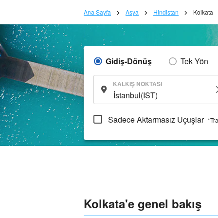
Ana Sayfa
Asya
Hindistan
Kolkata
Gidiş-Dönüş
Tek Yön
KALKIŞ NOKTASI
Sadece Aktarmasız Uçuşlar
*Tr
Kolkata'e genel bakış