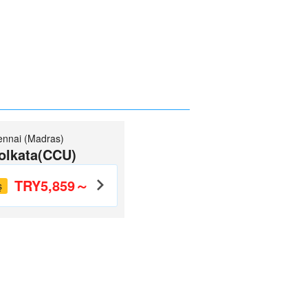
nnai (Madras)
olkata(CCU)
TRY5,859～
ş