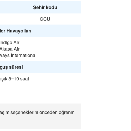
Şehir kodu
CCU
er Havayolları
Indigo Air
Akasa Air
ways International
çuş süresi
aşık 8~10 saat
 ulaşım seçeneklerini önceden öğrenin