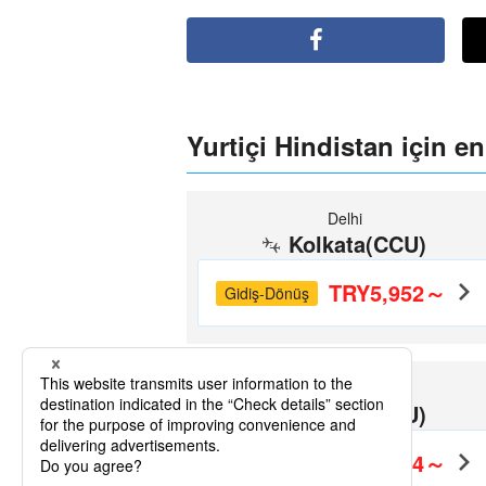
Yurtiçi Hindistan için en
Delhi
Kolkata(CCU)
TRY5,952～
Gidiş-Dönüş
Bangalore
Kolkata(CCU)
TRY6,184～
Gidiş-Dönüş