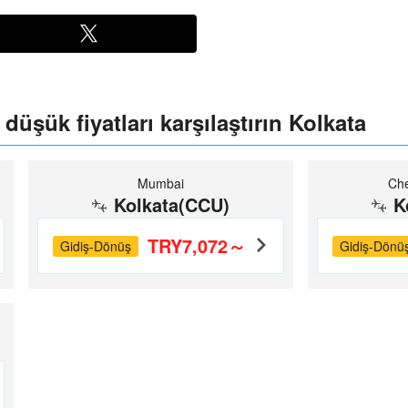
 düşük fiyatları karşılaştırın Kolkata
Mumbai
Che
Kolkata(CCU)
K
TRY7,072～
Gidiş-Dönüş
Gidiş-Dönü