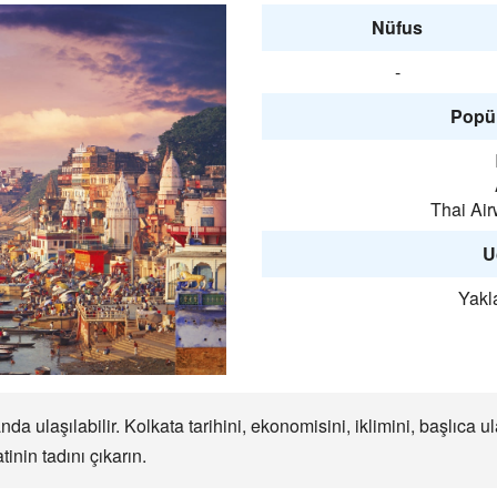
Nüfus
-
Popül
Thai Air
U
Yakl
a ulaşılabilir. Kolkata tarihini, ekonomisini, iklimini, başlıca
inin tadını çıkarın.