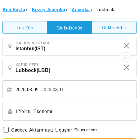
Ana Sayfa
>
Kuzey Amerika
>
Amerika
>
Lubbock
Tek Yön
Çoklu Şehir
Gidiş-Dönüş
KALKIŞ NOKTASI
VARIŞ YERI
2026-08-09
2026-08-11
1
Yolcu,
Ekonomi
Sadece Aktarmasız Uçuşlar
*Transfer yok