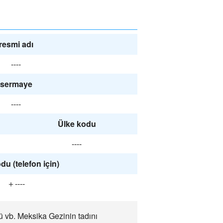
resmi adı
----
sermaye
----
Ülke kodu
----
du (telefon için)
＋----
ü vb. Meksika Gezinin tadını