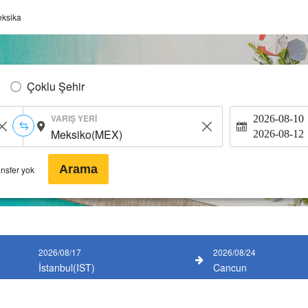
ksika
Çoklu Şehir
VARIŞ YERI
2026-08-10
2026-08-12
Arama
ansfer yok
2026/08/17
2026/08/24
İstanbul(IST)
Cancun