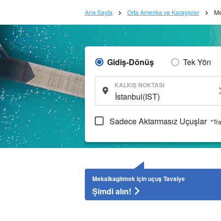
Ana Sayfa
Orta Amerika ve Karayipler
Me
Gidiş-Dönüş
Tek Yön
KALKIŞ NOKTASI
Sadece Aktarmasız Uçuşlar
*Tr
Meksikagitmek için uçuş Tavsiye
Şimdi alın!