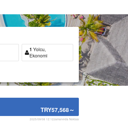
1
Yolcu,
Ekonomi
TRY57,568
～
2025/09/08 12:12zamanında Noktası