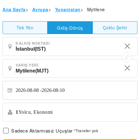
Ana Sayfa
>
Avrupa
>
Yunanistan
>
Mytilene
Tek Yön
Çoklu Şehir
Gidiş-Dönüş
KALKIŞ NOKTASI
VARIŞ YERI
2026-08-08
2026-08-10
1
Yolcu,
Ekonomi
Sadece Aktarmasız Uçuşlar
*Transfer yok