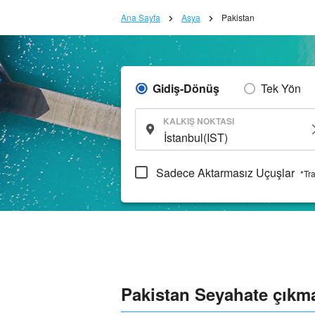
Ana Sayfa
Asya
Pakistan
Gidiş-Dönüş
Tek Yön
KALKIŞ NOKTASI
Sadece Aktarmasız Uçuşlar
*Tr
Pakistan Seyahate çıkma