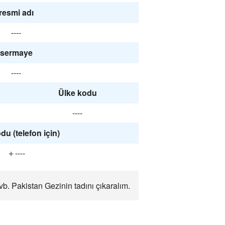
resmi adı
----
sermaye
----
Ülke kodu
----
du (telefon için)
＋----
vb. Pakistan Gezinin tadını çıkaralım.