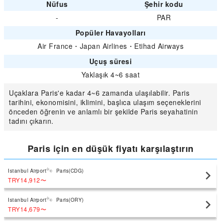
Nüfus
Şehir kodu
-
PAR
Popüler Havayolları
Air France
・
Japan Airlines
・
Etihad Airways
Uçuş süresi
Yaklaşık 4~6 saat
Uçaklara Paris'e kadar 4~6 zamanda ulaşılabilir. Paris
tarihini, ekonomisini, iklimini, başlıca ulaşım seçeneklerini
önceden öğrenin ve anlamlı bir şekilde Paris seyahatinin
tadını çıkarın.
Paris için en düşük fiyatı karşılaştırın
Istanbul Airport
Paris(CDG)
TRY14,912
〜
Istanbul Airport
Paris(ORY)
TRY14,679
〜