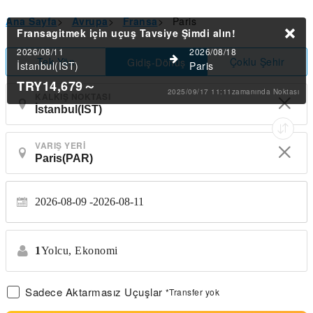
Ana Sayfa
>
Avrupa
>
Fransa
>
Paris
Fransagitmek için uçuş Tavsiye
Şimdi alın!
2026/08/11
2026/08/18
Tek Yön
Çoklu Şehir
Gidiş-Dönüş
İstanbul(IST)
Paris
TRY14,679
～
2025/09/17 11:11zamanında Noktası
KALKIŞ NOKTASI
VARIŞ YERI
2026-08-09
2026-08-11
1
Yolcu,
Ekonomi
Sadece Aktarmasız Uçuşlar
*Transfer yok