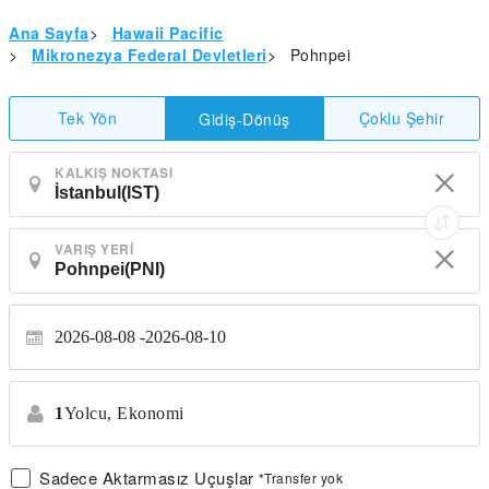
Ana Sayfa
>
Hawaii Pacific
>
Mikronezya Federal Devletleri
>
Pohnpei
Tek Yön
Çoklu Şehir
Gidiş-Dönüş
KALKIŞ NOKTASI
VARIŞ YERI
2026-08-08
2026-08-10
1
Yolcu,
Ekonomi
Sadece Aktarmasız Uçuşlar
*Transfer yok