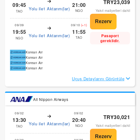
TRY23,039
09:45
21:00
Yolu ile1 Aktarım(lar)
Yakıt maliyetleri dahil
NGO
TAO
09/09
09/10
(+1)
19:55
11:55
Yolu ile1 Aktarım(lar)
Pasaport
TAO
NGO
gereklidir.
Korean Air
Korean Air
Korean Air
Korean Air
Uçuş Detaylarını Görüntüle
All Nippon Airways
09/02
09/02
TRY30,021
13:30
20:40
Yolu ile1 Aktarım(lar)
Yakıt maliyetleri dahil
NGO
TAO