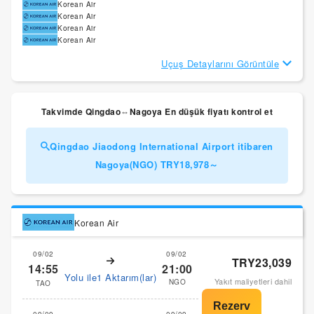
Korean Air
Korean Air
Korean Air
Korean Air
Uçuş Detaylarını Görüntüle
Takvimde Qingdao⇔Nagoya En düşük fiyatı kontrol et
Qingdao Jiaodong International Airport itibaren
Nagoya(NGO) TRY18,978～
Korean Air
09/02
09/02
TRY23,039
14:55
21:00
Yolu ile1 Aktarım(lar)
Yakıt maliyetleri dahil
NGO
TAO