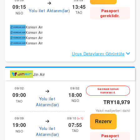
09/09
09/09
09:15
13:45
Yolu ile1 Aktarım(lar)
Pasaport
TAO
NGO
gereklidir.
Korean Air
Korean Air
Korean Air
Korean Air
Uçuş Detaylarını Görüntüle
Jin Air
09/02
09/02
Satılmadı koltuk
numarası:4.
09:00
18:00
Yolu ile1
NGO
TRY18,979
TAO
Aktarım(lar)
Yakıt maliyetleri dahil
09/09
09/10
(+1)
19:00
07:55
Yolu ile1
TAO
NGO
Aktarım(lar)
Pasaport