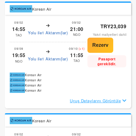
Korean Air
09/02
09/02
TRY23,039
14:55
21:00
Yolu ile1 Aktarım(lar)
Yakıt maliyetleri dahil
NGO
TAO
09/09
09/10
(+1)
19:55
11:55
Yolu ile1 Aktarım(lar)
Pasaport
TAO
NGO
gereklidir.
Korean Air
Korean Air
Korean Air
Korean Air
Uçuş Detaylarını Görüntüle
Korean Air
09/02
09/02