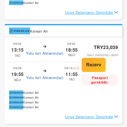
Korean Air
Uçuş Detaylarını Görüntüle
Korean Air
09/02
09/02
TRY23,039
13:15
18:55
Yolu ile1 Aktarım(lar)
Yakıt maliyetleri dahil
NGO
TAO
09/09
09/10
(+1)
19:55
11:55
Yolu ile1 Aktarım(lar)
Pasaport
TAO
NGO
gereklidir.
Korean Air
Korean Air
Korean Air
Korean Air
Uçuş Detaylarını Görüntüle