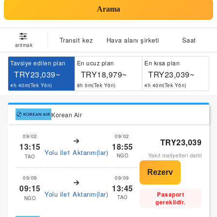
Arama
Transit kez
Hava alanı şirketi
Saat
arıtmak
Tavsiye edilen plan
En ucuz plan
En kısa plan
TRY23,039~
TRY18,979~
TRY23,039~
4h 40m(Tek Yön)
8h 0m(Tek Yön)
4h 40m(Tek Yön)
Korean Air
09/02
09/02
TRY23,039
13:15
18:55
Yolu ile1 Aktarım(lar)
Yakıt maliyetleri dahil
NGO
TAO
09/09
09/09
09:15
13:45
Yolu ile1 Aktarım(lar)
Pasaport
TAO
NGO
gereklidir.