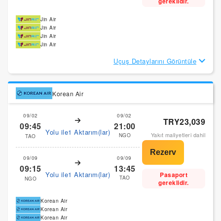
gereklidir.
Jin Air
Jin Air
Jin Air
Jin Air
Uçuş Detaylarını Görüntüle
Korean Air
09/02
09/02
TRY23,039
09:45
21:00
Yolu ile1 Aktarım(lar)
Yakıt maliyetleri dahil
NGO
TAO
09/09
09/09
09:15
13:45
Yolu ile1 Aktarım(lar)
Pasaport
TAO
NGO
gereklidir.
Korean Air
Korean Air
Korean Air