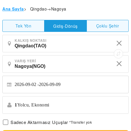
Ana Sayfa
>
Qingdao→Nagoya
Tek Yön
Çoklu Şehir
Gidiş-Dönüş
KALKIŞ NOKTASI
VARIŞ YERI
2026-09-02
2026-09-09
1
Yolcu,
Ekonomi
Sadece Aktarmasız Uçuşlar
*Transfer yok