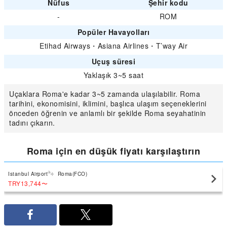
Nüfus
Şehir kodu
-
ROM
Popüler Havayolları
Etihad Airways
・
Asiana Airlines
・
T’way Air
Uçuş süresi
Yaklaşık 3~5 saat
Uçaklara Roma'e kadar 3~5 zamanda ulaşılabilir. Roma
tarihini, ekonomisini, iklimini, başlıca ulaşım seçeneklerini
önceden öğrenin ve anlamlı bir şekilde Roma seyahatinin
tadını çıkarın.
Roma için en düşük fiyatı karşılaştırın
Istanbul Airport
Roma(FCO)
TRY13,744
〜