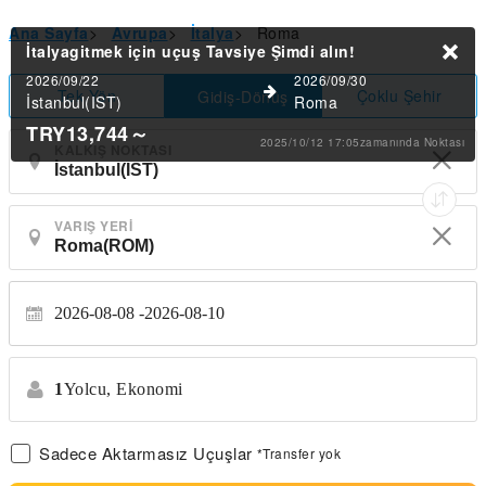
Ana Sayfa
>
Avrupa
>
İtalya
>
Roma
İtalyagitmek için uçuş Tavsiye
Şimdi alın!
2026/09/22
2026/09/30
Tek Yön
Çoklu Şehir
Gidiş-Dönüş
İstanbul(IST)
Roma
TRY13,744
～
2025/10/12 17:05zamanında Noktası
KALKIŞ NOKTASI
VARIŞ YERI
2026-08-08
2026-08-10
1
Yolcu,
Ekonomi
Sadece Aktarmasız Uçuşlar
*Transfer yok