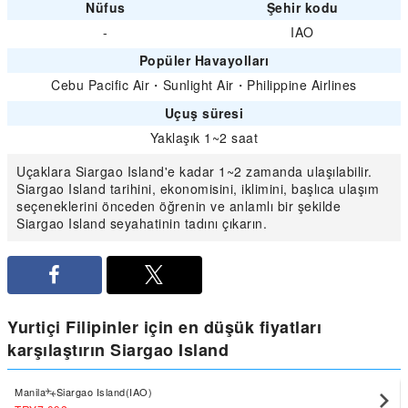
Nüfus
Şehir kodu
-
IAO
Popüler Havayolları
Cebu Pacific Air
・
Sunlight Air
・
Philippine Airlines
Uçuş süresi
Yaklaşık 1~2 saat
Uçaklara Siargao Island'e kadar 1~2 zamanda ulaşılabilir.
Siargao Island tarihini, ekonomisini, iklimini, başlıca ulaşım
seçeneklerini önceden öğrenin ve anlamlı bir şekilde
Siargao Island seyahatinin tadını çıkarın.
Yurtiçi Filipinler için en düşük fiyatları
karşılaştırın Siargao Island
Manila
Siargao Island(IAO)