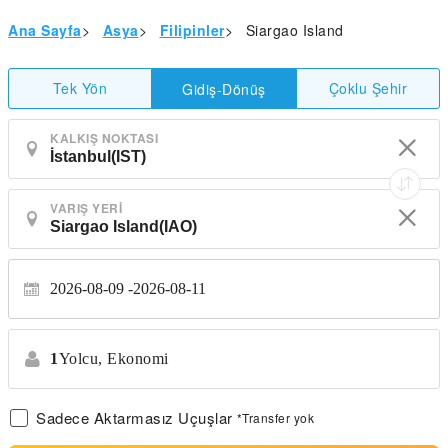
Ana Sayfa
>
Asya
>
Filipinler
>
Siargao Island
Tek Yön
Çoklu Şehir
Gidiş-Dönüş
KALKIŞ NOKTASI
VARIŞ YERI
2026-08-09
2026-08-11
1
Yolcu,
Ekonomi
Sadece Aktarmasız Uçuşlar
*Transfer yok