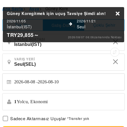
Ana Sayfa
>
Asya
>
Güney Kore
Güney Koregitmek için uçuş Tavsiye
Şimdi alın!
2026/11/05
2026/11/21
Tek Yön
Çoklu Şehir
Gidiş-Dönüş
İstanbul(IST)
Seul
TRY29,855
～
2026/08/07 06:06zamanında Noktası
KALKIŞ NOKTASI
VARIŞ YERI
2026-08-08
2026-08-10
1
Yolcu,
Ekonomi
Sadece Aktarmasız Uçuşlar
*Transfer yok