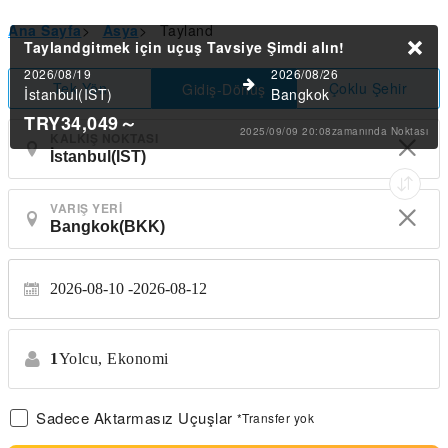
Ana Sayfa
>
Asya
>
Tayland
Taylandgitmek için uçuş Tavsiye
Şimdi alın!
2026/08/19
2026/08/26
Tek Yön
Çoklu Şehir
Gidiş-Dönüş
İstanbul(IST)
Bangkok
TRY34,049
～
2025/09/09 20:08zamanında Noktası
KALKIŞ NOKTASI
VARIŞ YERI
2026-08-10
2026-08-12
1
Yolcu,
Ekonomi
Sadece Aktarmasız Uçuşlar
*Transfer yok