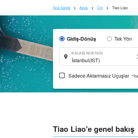
Ana Sayfa
Asya
Çin
Tiao Liao
Gidiş-Dönüş
Tek Yön
KALKIŞ NOKTASI
Sadece Aktarmasız Uçuşlar
*Tr
Tiao Liao'e genel bakış