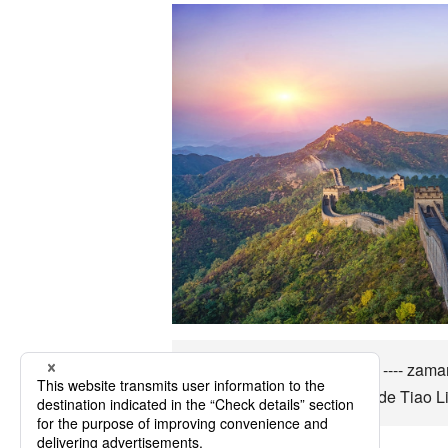
Uçaklara Tiao Liao'e kadar ---- zaman
öğrenin ve anlamlı bir şekilde Tiao Li