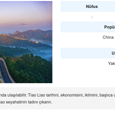
Nüfus
-
Popül
China 
U
Yakl
da ulaşılabilir. Tiao Liao tarihini, ekonomisini, iklimini, başlı
ao seyahatinin tadını çıkarın.