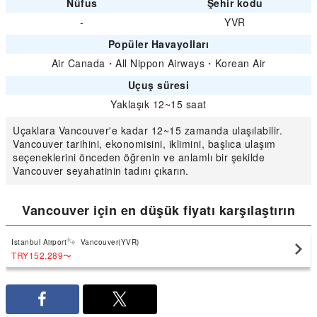
Nüfus
Şehir kodu
-
YVR
Popüler Havayolları
Air Canada
・
All Nippon Airways
・
Korean Air
Uçuş süresi
Yaklaşık 12~15 saat
Uçaklara Vancouver'e kadar 12~15 zamanda ulaşılabilir.
Vancouver tarihini, ekonomisini, iklimini, başlıca ulaşım
seçeneklerini önceden öğrenin ve anlamlı bir şekilde
Vancouver seyahatinin tadını çıkarın.
Vancouver için en düşük fiyatı karşılaştırın
Istanbul Airport
Vancouver(YVR)
TRY152,289
〜