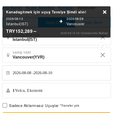
Ana Sayfa
>
Kuzey Amerika
>
Kanada
>
Vancouver
Kanadagitmek için uçuş Tavsiye
Şimdi alın!
2026/08/13
2026/08/28
Tek Yön
Çoklu Şehir
Gidiş-Dönüş
İstanbul(IST)
Vancouver
TRY152,289
～
2025/09/15 00:12zamanında Noktası
KALKIŞ NOKTASI
VARIŞ YERI
2026-08-08
2026-08-10
1
Yolcu,
Ekonomi
Sadece Aktarmasız Uçuşlar
*Transfer yok