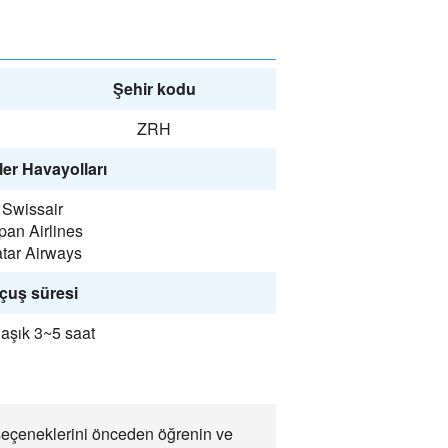
Şehir kodu
ZRH
er Havayolları
Swissair
pan Airlines
tar Airways
çuş süresi
aşık 3~5 saat
m seçeneklerini önceden öğrenin ve