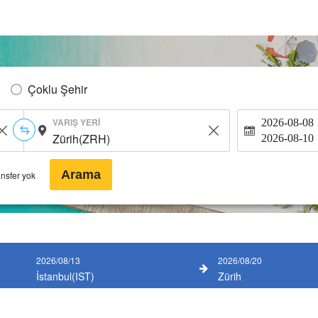
Çoklu Şehir
VARIŞ YERI
2026-08-08
2026-08-10
Arama
ansfer yok
2026/08/13
2026/08/20
İstanbul(IST)
Zürih