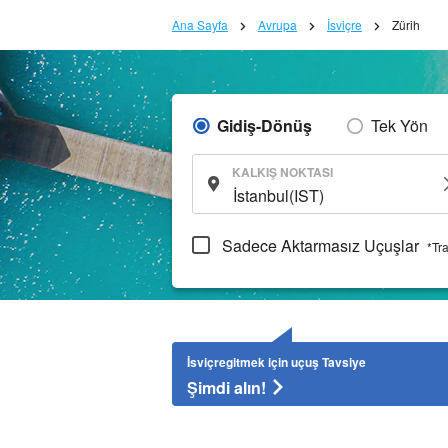
Ana Sayfa
Avrupa
İsviçre
Zürih
Gidiş-Dönüş
Tek Yön
KALKIŞ NOKTASI
Sadece Aktarmasız Uçuşlar
*Tr
İsviçregitmek için uçuş Tavsiye
Şimdi alın!