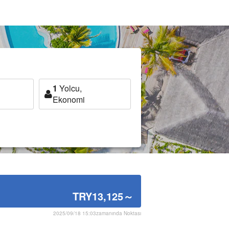
1
Yolcu,
Ekonomi
TRY13,125
～
2025/09/18 15:03zamanında Noktası