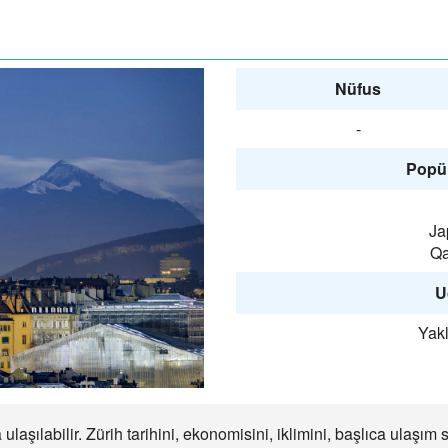
Nüfus
-
Popül
Ja
Qa
U
Yakl
aşılabilir. Zürih tarihini, ekonomisini, iklimini, başlıca ulaşı