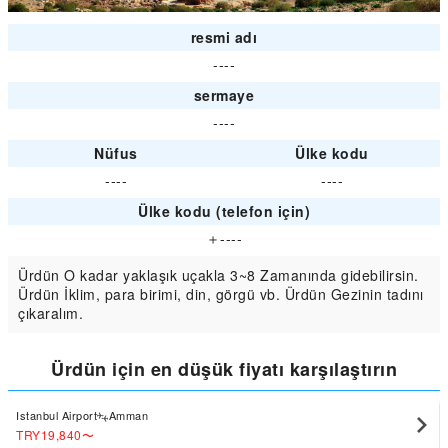
resmi adı
----
sermaye
----
Nüfus
Ülke kodu
----
----
Ülke kodu (telefon için)
＋----
Ürdün O kadar yaklaşık uçakla 3~8 Zamanında gidebilirsin.
Ürdün İklim, para birimi, din, görgü vb. Ürdün Gezinin tadını
çıkaralım.
Ürdün için en düşük fiyatı karşılaştırın
Istanbul Airport
Amman
TRY19,840
〜