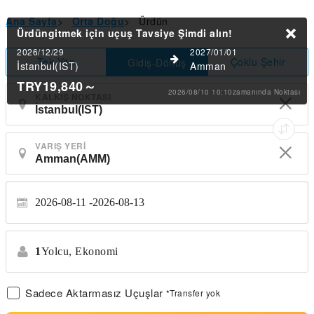
Ana Sayfa
>
Orta Doğu
>
Ürdün
Ürdüngitmek için uçuş Tavsiye
Şimdi alın!
2026/12/29
2027/01/01
Tek Yön
Çoklu Şehir
Gidiş-Dönüş
İstanbul(IST)
Amman
TRY19,840
～
2026/08/10 10:10zamanında Noktası
KALKIŞ NOKTASI
VARIŞ YERI
2026-08-11
2026-08-13
1
Yolcu,
Ekonomi
Sadece Aktarmasız Uçuşlar
*Transfer yok