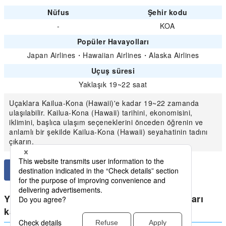
Nüfus
Şehir kodu
-
KOA
Popüler Havayolları
Japan Airlines
・
Hawaiian Airlines
・
Alaska Airlines
Uçuş süresi
Yaklaşık 19~22 saat
Uçaklara Kailua-Kona (Hawaii)'e kadar 19~22 zamanda
ulaşılabilir. Kailua-Kona (Hawaii) tarihini, ekonomisini,
iklimini, başlıca ulaşım seçeneklerini önceden öğrenin ve
anlamlı bir şekilde Kailua-Kona (Hawaii) seyahatinin tadını
çıkarın.
Yurtiçi Hawaii Adaları için en düşük fiyatları
karşılaştırın Kailua-Kona (Hawaii)