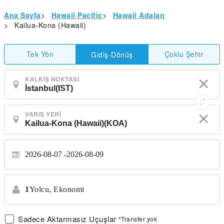
Ana Sayfa
>
Hawaii Pacific
>
Hawaii Adaları
>
Kailua-Kona (Hawaii)
Tek Yön
Çoklu Şehir
Gidiş-Dönüş
KALKIŞ NOKTASI
VARIŞ YERI
2026-08-07
2026-08-09
1
Yolcu,
Ekonomi
Sadece Aktarmasız Uçuşlar
*Transfer yok