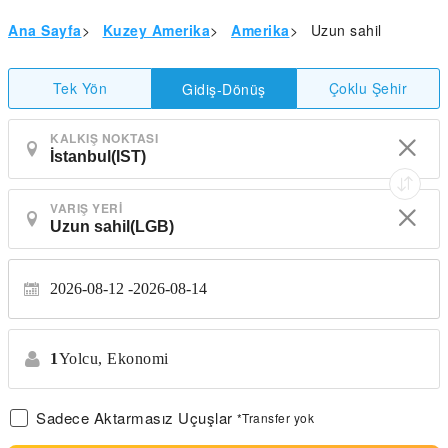
Ana Sayfa
>
Kuzey Amerika
>
Amerika
>
Uzun sahil
Tek Yön
Çoklu Şehir
Gidiş-Dönüş
KALKIŞ NOKTASI
VARIŞ YERI
2026-08-12
2026-08-14
1
Yolcu,
Ekonomi
Sadece Aktarmasız Uçuşlar
*Transfer yok