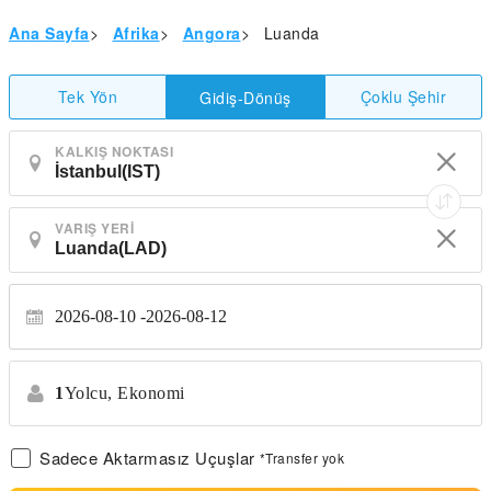
Ana Sayfa
>
Afrika
>
Angora
>
Luanda
Tek Yön
Çoklu Şehir
Gidiş-Dönüş
KALKIŞ NOKTASI
VARIŞ YERI
2026-08-10
2026-08-12
1
Yolcu,
Ekonomi
Sadece Aktarmasız Uçuşlar
*Transfer yok